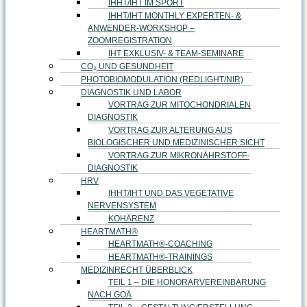
IHHT/IHT IM SPORT
IHHT/IHT MONTHLY EXPERTEN- &
ANWENDER-WORKSHOP –
ZOOMREGISTRATION
IHT EXKLUSIV- & TEAM-SEMINARE
CO₂ UND GESUNDHEIT
PHOTOBIOMODULATION (REDLIGHT/NIR)
DIAGNOSTIK UND LABOR
VORTRAG ZUR MITOCHONDRIALEN
DIAGNOSTIK
VORTRAG ZUR ALTERUNG AUS
BIOLOGISCHER UND MEDIZINISCHER SICHT
VORTRAG ZUR MIKRONÄHRSTOFF-
DIAGNOSTIK
HRV
IHHT/IHT UND DAS VEGETATIVE
NERVENSYSTEM
KOHÄRENZ
HEARTMATH®
HEARTMATH®-COACHING
HEARTMATH®-TRAININGS
MEDIZINRECHT ÜBERBLICK
TEIL 1 – DIE HONORARVEREINBARUNG
NACH GOÄ