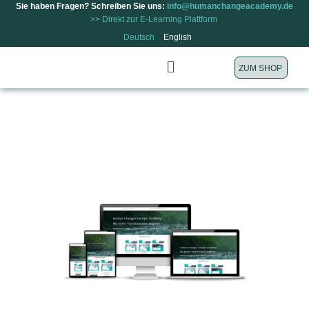
Sie haben Fragen? Schreiben Sie uns:
info@humanchangeacademy.de
>> Direkt zur E-Learning Plattform
Zum
Deutsch
English
Inhalt
ZUM SHOP
springen