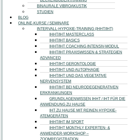
BECKENBODENTRAINING
BINAURALE VIBROAKUSTIK
STUDIEN
BLOG
ONLINE-KURSE / SEMINARE
INTERVALL-HYPOXIE-TRAINING (IHHT/IHT)
IHHT/IHT MASTERCLASS
IHHT/IHT BASICS
IHHT/IHT COACHING INTENSIV-MODUL
IHHT/IHT PRAXISWISSEN & STRATEGIEN
ADVANCED
IHHT/IHT GERONTOLOGIE
IHHT/IHT UND AUTOPHAGIE
IHHT/IHT UND DAS VEGETATIVE
NERVENSYSTEM
IHHT/IHT BEI NEURODEGENERATIVEN
ERKRANKUNGEN
GRUNDLAGENWISSEN IHHT / IHT FÜR DIE
ANWENDUNG ZU HAUSE
IHT ZU HAUSE MIT REINEN HYPOXIE-
ATEMGERÄTEN
IHHT/IHT IM SPORT
IHHT/IHT MONTHLY EXPERTEN- &
ANWENDER-WORKSHOP –
ZOOMREGISTRATION