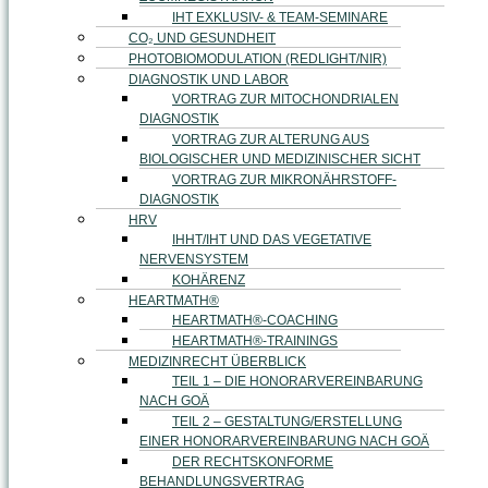
IHT EXKLUSIV- & TEAM-SEMINARE
CO₂ UND GESUNDHEIT
PHOTOBIOMODULATION (REDLIGHT/NIR)
DIAGNOSTIK UND LABOR
VORTRAG ZUR MITOCHONDRIALEN
DIAGNOSTIK
VORTRAG ZUR ALTERUNG AUS
BIOLOGISCHER UND MEDIZINISCHER SICHT
VORTRAG ZUR MIKRONÄHRSTOFF-
DIAGNOSTIK
HRV
IHHT/IHT UND DAS VEGETATIVE
NERVENSYSTEM
KOHÄRENZ
HEARTMATH®
HEARTMATH®-COACHING
HEARTMATH®-TRAININGS
MEDIZINRECHT ÜBERBLICK
TEIL 1 – DIE HONORARVEREINBARUNG
NACH GOÄ
TEIL 2 – GESTALTUNG/ERSTELLUNG
EINER HONORARVEREINBARUNG NACH GOÄ
DER RECHTSKONFORME
BEHANDLUNGSVERTRAG