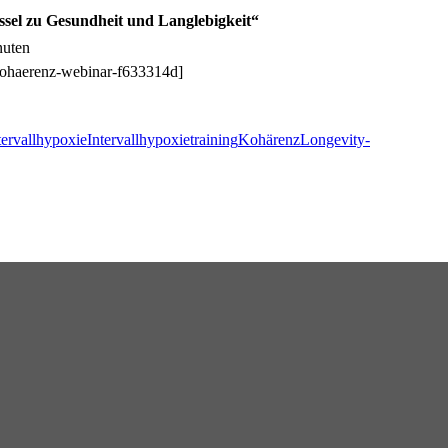
ssel zu Gesundheit und Langlebigkeit“
nuten
Kohaerenz-webinar-f633314d]
tervallhypoxie
Intervallhypoxietraining
Kohärenz
Longevity-