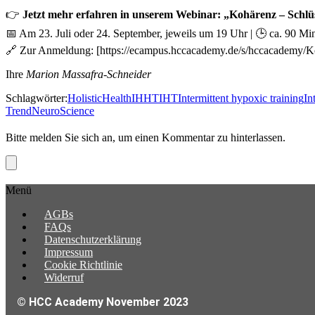
👉
Jetzt mehr erfahren in unserem Webinar: „Kohärenz – Schlü
📅 Am 23. Juli oder 24. September, jeweils um 19 Uhr | 🕒 ca. 90 Mi
🔗 Zur Anmeldung: [https://ecampus.hccacademy.de/s/hccacademy/
Ihre
Marion Massafra-Schneider
Schlagwörter:
HolisticHealth
IHHT
IHT
Intermittent hypoxic training
In
Trend
NeuroScience
Bitte melden Sie sich an, um einen Kommentar zu hinterlassen.
Menü
AGBs
FAQs
Datenschutzerklärung
Impressum
Cookie Richtlinie
Widerruf
© HCC Academy November 2023