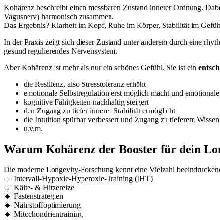
Kohärenz beschreibt einen messbaren Zustand innerer Ordnung. Dabe
Vagusnerv) harmonisch zusammen.
Das Ergebnis? Klarheit im Kopf, Ruhe im Körper, Stabilität im Gefüh
In der Praxis zeigt sich dieser Zustand unter anderem durch eine rhyt
gesund regulierendes Nervensystem.
Aber Kohärenz ist mehr als nur ein schönes Gefühl. Sie ist ein
entsch
die Resilienz, also Stresstoleranz erhöht
emotionale Selbstregulation erst möglich macht und emotionale
kognitive Fähigkeiten nachhaltig steigert
den Zugang zu tiefer innerer Stabilität ermöglicht
die Intuition spürbar verbessert und Zugang zu tieferem Wissen
u.v.m.
Warum Kohärenz der Booster für dein Long
Die moderne Longevity-Forschung kennt eine Vielzahl beeindrucken
🔹 Intervall-Hypoxie-Hyperoxie-Training (IHT)
🔹 Kälte- & Hitzereize
🔹 Fastenstrategien
🔹 Nährstoffoptimierung
🔹 Mitochondrientraining