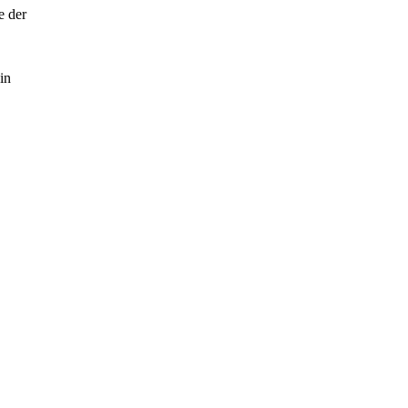
e der
in