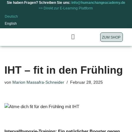
Sie haben Fragen? Schreiben Sie uns:
info@humanchangeacademy.de
>> Direkt zur E-Learning Plattform
Zum
Deutsch
Inhalt
English
springen
ZUM SHOP
IHT – fit in den Frühling
von
Marion Massafra-Schneider
Februar 28, 2025
Intervallhypoxie-Training: Ein natürlicher Booster gegen