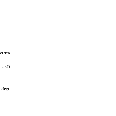
d den
O 2025
belegt.