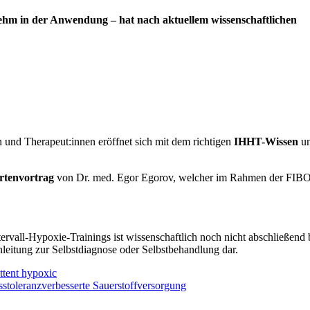
enehm in der Anwendung – hat nach aktuellem wissenschaftlichen
 und Therapeut:innen eröffnet sich mit dem richtigen
IHHT-Wissen
un
rtenvortrag
von Dr. med. Egor Egorov, welcher im Rahmen der FIB
rvall-Hypoxie-Trainings ist wissenschaftlich noch nicht abschließend 
nleitung zur Selbstdiagnose oder Selbstbehandlung dar.
ttent hypoxic
sstoleranz
verbesserte Sauerstoffversorgung