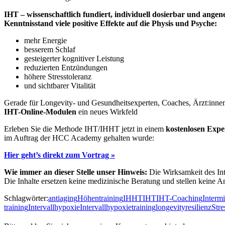
IHT – wissenschaftlich fundiert, individuell dosierbar und ang
Kenntnisstand viele positive Effekte auf die Physis und Psyche:
mehr Energie
besserem Schlaf
gesteigerter kognitiver Leistung
reduzierten Entzündungen
höhere Stresstoleranz
und sichtbarer Vitalität
Gerade für Longevity- und Gesundheitsexperten, Coaches, Ärzt:innen
IHT-Online-Modulen
ein neues Wirkfeld
Erleben Sie die Methode IHT/IHHT jetzt in einem
kostenlosen Expe
im Auftrag der HCC Academy gehalten wurde:
Hier geht’s direkt zum Vortrag »
Wie immer an dieser Stelle unser Hinweis:
Die Wirksamkeit des Inte
Die Inhalte ersetzen keine medizinische Beratung und stellen keine A
Schlagwörter:
antiaging
Höhentraining
IHHT
IHT
IHT-Coaching
Intermi
training
Intervallhypoxie
Intervallhypoxietraining
longevity
resilienz
Stre