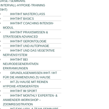
URSE / SEMINARE
INTERVALL-HYPOXIE-TRAINING
T/IHT)
IHHT/IHT MASTERCLASS
IHHT/IHT BASICS
IHHT/IHT COACHING INTENSIV-
MODUL
IHHT/IHT PRAXISWISSEN &
STRATEGIEN ADVANCED
IHHT/IHT GERONTOLOGIE
IHHT/IHT UND AUTOPHAGIE
IHHT/IHT UND DAS VEGETATIVE
NERVENSYSTEM
IHHT/IHT BEI
NEURODEGENERATIVEN
ERKRANKUNGEN
GRUNDLAGENWISSEN IHHT / IHT
FÜR DIE ANWENDUNG ZU HAUSE
IHT ZU HAUSE MIT REINEN
HYPOXIE-ATEMGERÄTEN
IHHT/IHT IM SPORT
IHHT/IHT MONTHLY EXPERTEN- &
ANWENDER-WORKSHOP –
ZOOMREGISTRATION