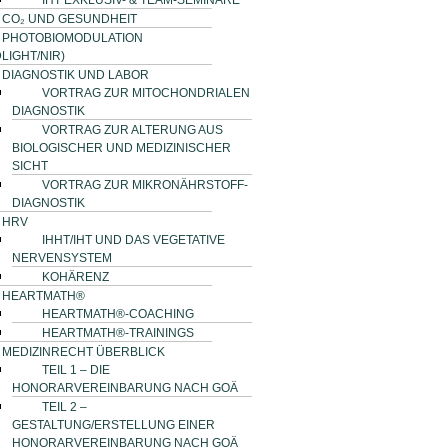
IHT EXKLUSIV- & TEAM-SEMINARE
CO₂ UND GESUNDHEIT
PHOTOBIOMODULATION
LIGHT/NIR)
DIAGNOSTIK UND LABOR
VORTRAG ZUR MITOCHONDRIALEN
DIAGNOSTIK
VORTRAG ZUR ALTERUNG AUS
BIOLOGISCHER UND MEDIZINISCHER
SICHT
VORTRAG ZUR MIKRONÄHRSTOFF-
DIAGNOSTIK
HRV
IHHT/IHT UND DAS VEGETATIVE
NERVENSYSTEM
KOHÄRENZ
HEARTMATH®
HEARTMATH®-COACHING
HEARTMATH®-TRAININGS
MEDIZINRECHT ÜBERBLICK
TEIL 1 – DIE
HONORARVEREINBARUNG NACH GOÄ
TEIL 2 –
GESTALTUNG/ERSTELLUNG EINER
HONORARVEREINBARUNG NACH GOÄ