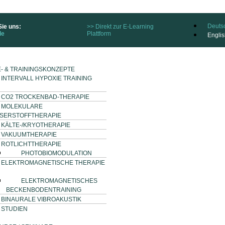
Deuts
ie uns:
>> Direkt zur E-Learning
de
Plattform
Englis
- & TRAININGSKONZEPTE
INTERVALL HYPOXIE TRAINING
CO2 TROCKENBAD-THERAPIE
MOLEKULARE
SERSTOFFTHERAPIE
KÄLTE-/KRYOTHERAPIE
VAKUUMTHERAPIE
ROTLICHTTHERAPIE
PHOTOBIOMODULATION
ELEKTROMAGNETISCHE THERAPIE
ELEKTROMAGNETISCHES
BECKENBODENTRAINING
BINAURALE VIBROAKUSTIK
STUDIEN