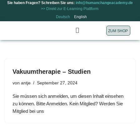
Sie haben Fragen? Schreiben Sie uns:
info@humanchangeacademy.de
>> Direkt zur E-Learning Plattform
Zum
Deutsch
English
Inhalt
ZUM SHOP
springen
Vakuumtherapie – Studien
von
antje
September 27, 2024
Sie müssen sich anmelden, um diesen Inhalt einsehen
zu können. Bitte Anmelden. Kein Mitglied? Werden Sie
Mitglied bei uns